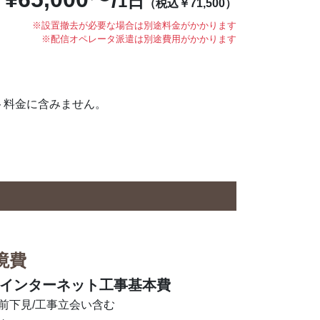
1日
（税込￥71,500）
※設置撤去が必要な場合は別途料金がかかります
※配信オペレータ派遣は別途費用がかかります
ト料金に含みません。
境費
 インターネット工事基本費
前下見/工事立会い含む