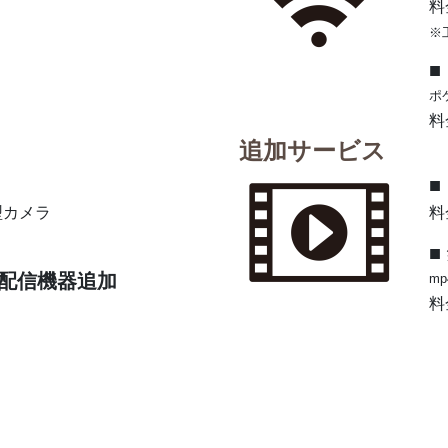
料
※
■
ポケ
料
追加サービス
■
型カメラ
料
■
プ配信機器追加
mp4
料