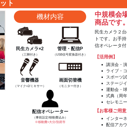
セット
中規模会
機材内容
商品です
民生カメラ２台
トです。お手持
信オペレータ付
民生カメラ×2
管理・配信P
（三脚付き）
（USB信号変換器
付き）
【活用例】
講演会・
ライブ・
スポーツ
音響機器
画面切替機
ステージ
（マイク×2/
ミキサー）
（モニター付き）
運動会・
式典（周
セレモニ
【お客様ご用意
配信オペレーター
（事前設定/移動費込み）
インター
※移動費=大分/別府市
配信アカ