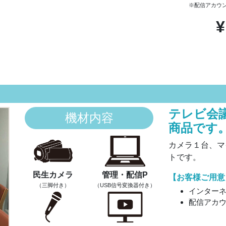
※配信アカウ
¥
テレビ会
機材内容
商品です
カメラ１台、マ
トです。
民生カメラ
管理・配信P
【お客様ご用意
（三脚付き）
（USB信号変換器
付き）
インター
配信アカ