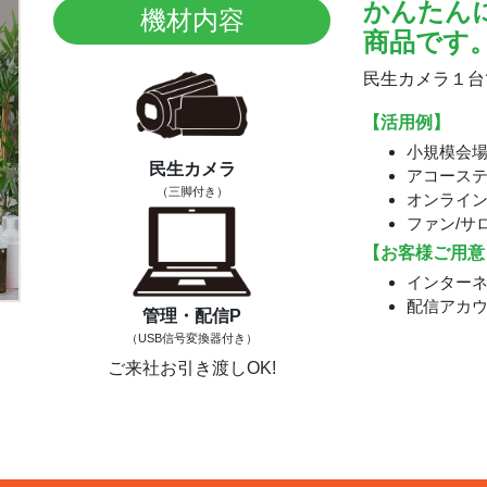
かんたん
機材内容
商品です
民生カメラ１台
【活用例】
小規模会
民生カメラ
アコース
（三脚付き）
オンライ
ファン/サ
【お客様ご用意
インター
配信アカ
管理・配信P
（USB信号変換器
付き）
ご来社お引き渡しOK!