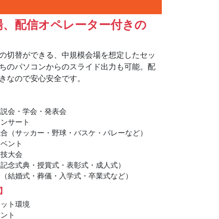
場、配信オペレーター付きの
。
の切替ができる、中規模会場を想定したセッ
ちのパソコンからのスライド出力も可能。配
きなので安心安全です。
演説会・学会・発表会
コンサート
試合（サッカー・野球・バスケ・バレーなど）
イベント
球技大会
年記念式典・授賞式・表彰式・成人式）
ー（結婚式・葬儀・入学式・卒業式など）
】
ネット環境
ウント