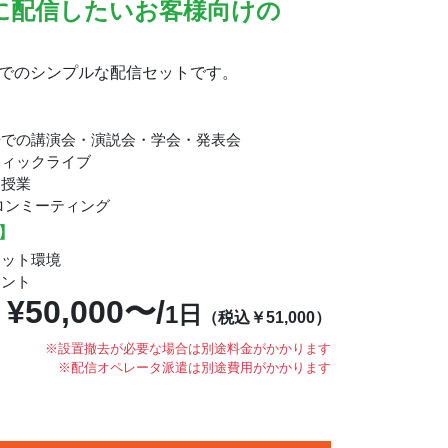
に配信したいお客様向けの
。
でのシンプルな配信セットです。
場での講演会・演説会・学会・発表会
ティックライブ
ン授業
ロンミーティング
】
ネット環境
ウント
¥50,000〜/
1日
（税込￥51,000）
※設置撤去が必要な場合は別途料金がかかります
※配信オペレータ派遣は別途費用がかかります