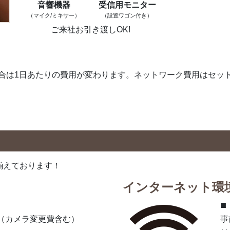
音響機器
受信用モニター
（マイク/
ミキサー）
（設置ワゴン付き）
ご来社お引き渡しOK!
合は1日あたりの費用が変わります。
ネットワーク費用はセッ
揃えております！
インターネット環
■
/1日（カメラ変更費含む）
事